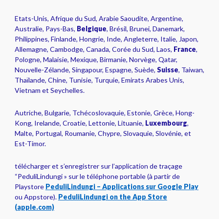
Etats-Unis, Afrique du Sud, Arabie Saoudite, Argentine,
Australie, Pays-Bas,
Belgique
, Brésil, Brunei, Danemark,
Philippines, Finlande, Hongrie, Inde, Angleterre, Italie, Japon,
Allemagne, Cambodge, Canada, Corée du Sud, Laos,
France
,
Pologne, Malaisie, Mexique, Birmanie, Norvège, Qatar,
Nouvelle-Zélande, Singapour, Espagne, Suède,
Suisse
, Taiwan,
Thaïlande, Chine, Tunisie, Turquie, Emirats Arabes Unis,
Vietnam et Seychelles.
Autriche, Bulgarie, Tchécoslovaquie, Estonie, Grèce, Hong-
Kong, Irelande, Croatie, Lettonie, Lituanie,
Luxembourg
,
Malte, Portugal, Roumanie, Chypre, Slovaquie, Slovénie, et
Est-Timor.
télécharger et s’enregistrer sur l’application de traçage
“PeduliLindungi » sur le téléphone portable (à partir de
Playstore
PeduliLindungi – Applications sur Google Play
ou Appstore).
PeduliLindungi on the App Store
(apple.com)