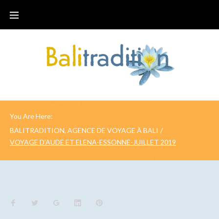
You Are Here:
BALITRADITION, AGENCE DE VOYAGE À BALI
/
VOYAGE D’AUDE ET ELENA-ESSONNE-JUILLET 2019