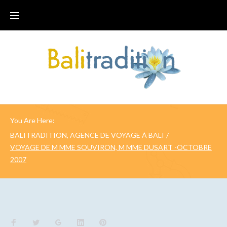
You Are Here:
BALITRADITION, AGENCE DE VOYAGE À BALI
/
VOYAGE DE M MME SOUVIRON, M MME DUSART -OCTOBRE
2007