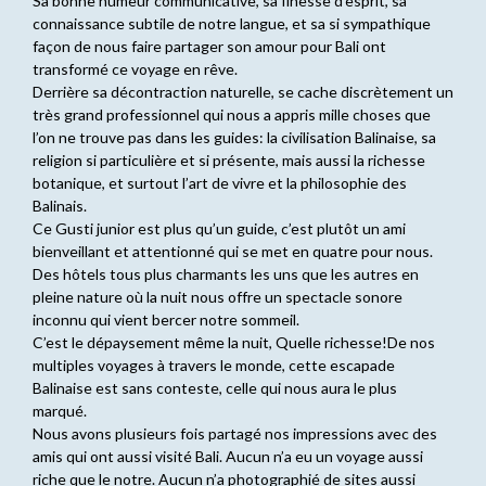
Sa bonne humeur communicative, sa finesse d’esprit, sa
connaissance subtile de notre langue, et sa si sympathique
façon de nous faire partager son amour pour Bali ont
transformé ce voyage en rêve.
Derrière sa décontraction naturelle, se cache discrètement un
très grand professionnel qui nous a appris mille choses que
l’on ne trouve pas dans les guides: la civilisation Balinaise, sa
religion si particulière et si présente, mais aussi la richesse
botanique, et surtout l’art de vivre et la philosophie des
Balinais.
Ce Gusti junior est plus qu’un guide, c’est plutôt un ami
bienveillant et attentionné qui se met en quatre pour nous.
Des hôtels tous plus charmants les uns que les autres en
pleine nature où la nuit nous offre un spectacle sonore
inconnu qui vient bercer notre sommeil.
C’est le dépaysement même la nuit, Quelle richesse!De nos
multiples voyages à travers le monde, cette escapade
Balinaise est sans conteste, celle qui nous aura le plus
marqué.
Nous avons plusieurs fois partagé nos impressions avec des
amis qui ont aussi visité Bali. Aucun n’a eu un voyage aussi
riche que le notre. Aucun n’a photographié de sites aussi