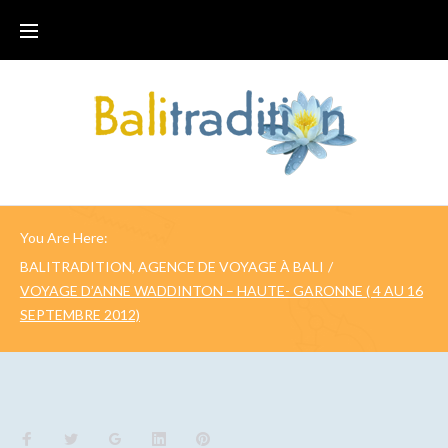
You Are Here:
BALITRADITION, AGENCE DE VOYAGE À BALI
/
VOYAGE D’ANNE WADDINTON – HAUTE- GARONNE ( 4 AU 16
SEPTEMBRE 2012)