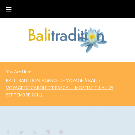
You Are Here:
BALITRADITION, AGENCE DE VOYAGE À BALI
/
VOYAGE DE CAROLE ET PASCAL – MOSELLE (11 AU 25
SEPTEMBRE 2011)