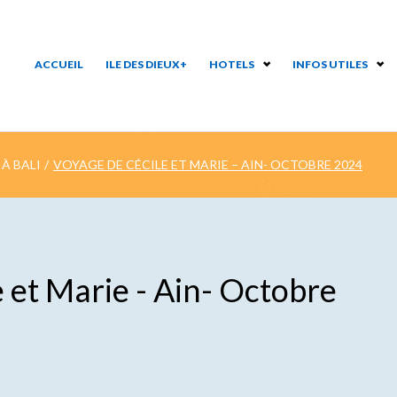
ACCUEIL
ILE DES DIEUX+
HOTELS
INFOS UTILES
À BALI
/
VOYAGE DE CÉCILE ET MARIE – AIN- OCTOBRE 2024
 et Marie - Ain- Octobre