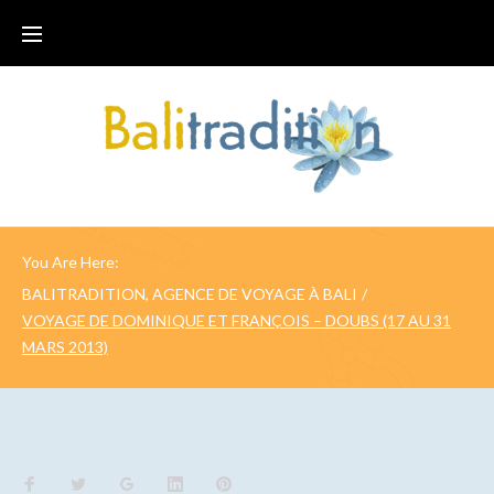
You Are Here:
BALITRADITION, AGENCE DE VOYAGE À BALI
/
VOYAGE DE DOMINIQUE ET FRANÇOIS – DOUBS (17 AU 31
MARS 2013)