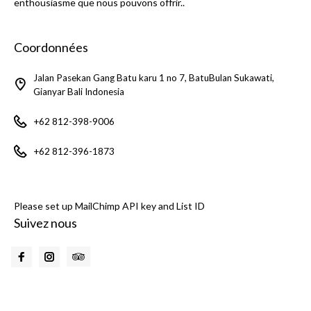
enthousiasme que nous pouvons offrir..
Coordonnées
Jalan Pasekan Gang Batu karu 1 no 7, BatuBulan Sukawati,
Gianyar Bali Indonesia
+62 812-398-9006
+62 812-396-1873
Please set up MailChimp API key and List ID
Suivez nous