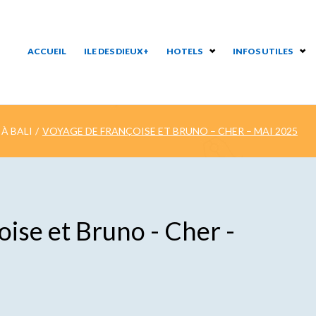
ACCUEIL
ILE DES DIEUX+
HOTELS
INFOS UTILES
À BALI
/
VOYAGE DE FRANÇOISE ET BRUNO – CHER – MAI 2025
ise et Bruno - Cher -