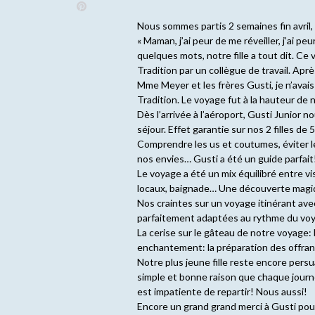
Nous sommes partis 2 semaines fin avril, a
« Maman, j’ai peur de me réveiller, j’ai pe
quelques mots, notre fille a tout dit. Ce 
Tradition par un collègue de travail. Aprè
Mme Meyer et les frères Gusti, je n’avais
Tradition. Le voyage fut à la hauteur de
Dès l’arrivée à l’aéroport, Gusti Junior n
séjour. Effet garantie sur nos 2 filles de 5
Comprendre les us et coutumes, éviter le
nos envies… Gusti a été un guide parfait
Le voyage a été un mix équilibré entre vi
locaux, baignade… Une découverte magi
Nos craintes sur un voyage itinérant avec
parfaitement adaptées au rythme du vo
La cerise sur le gâteau de notre voyage: l
enchantement: la préparation des offrand
Notre plus jeune fille reste encore persu
simple et bonne raison que chaque journé
est impatiente de repartir! Nous aussi!
Encore un grand grand merci à Gusti pour 