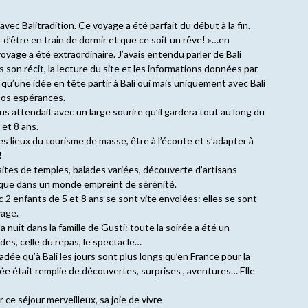
vec Balitradition. Ce voyage a été parfait du début à la fin.
ur d’être en train de dormir et que ce soit un rêve! »…en
voyage a été extraordinaire. J’avais entendu parler de Bali
s son récit, la lecture du site et les informations données par
 qu’une idée en tête partir à Bali oui mais uniquement avec Bali
 nos espérances.
ous attendait avec un large sourire qu’il gardera tout au long du
 et 8 ans.
s lieux du tourisme de masse, être à l’écoute et s’adapter à
!
sites de temples, balades variées, découverte d’artisans
que dans un monde empreint de sérénité.
 2 enfants de 5 et 8 ans se sont vite envolées: elles se sont
yage.
a nuit dans la famille de Gusti: toute la soirée a été un
es, celle du repas, le spectacle…
adée qu’à Bali les jours sont plus longs qu’en France pour la
e était remplie de découvertes, surprises , aventures… Elle
ce séjour merveilleux, sa joie de vivre