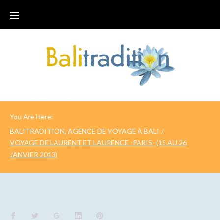
You Are Here:
BALITRADITION, AGENCE DE VOYAGE À BALI
/
VOYAGE DE LAURENT ET LAURENCE -PARIS- (15 AU 26
JANVIER 2013)