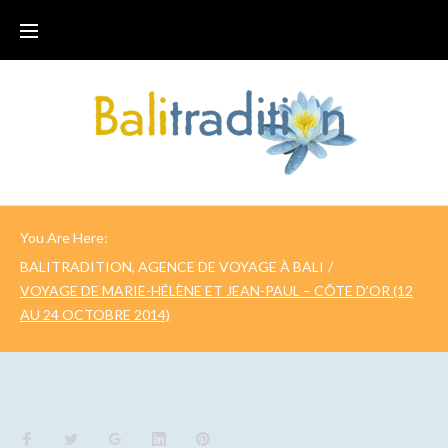
You Are Here:
BALITRADITION, AGENCE DE VOYAGE À BALI
/
VOYAGE DE MARIE-HÉLÈNE ET JEAN-PAUL – CÔTE D’OR (12
AU 24 OCTOBRE 2014)