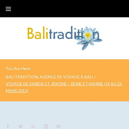
You Are Here:
BALITRADITION, AGENCE DE VOYAGE À BALI
/
VOYAGE DE SANDIE ET JÉROME – SEINE ET MARNE (14 AU 26
MARS 2011)