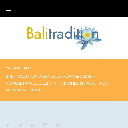
You Are Here:
BALITRADITION, AGENCE DE VOYAGE À BALI
/
VOYAGE FAMILLE DELPHIN – GIRONDE (11 AOÛT AU 1
SEPTEMBRE 2012)