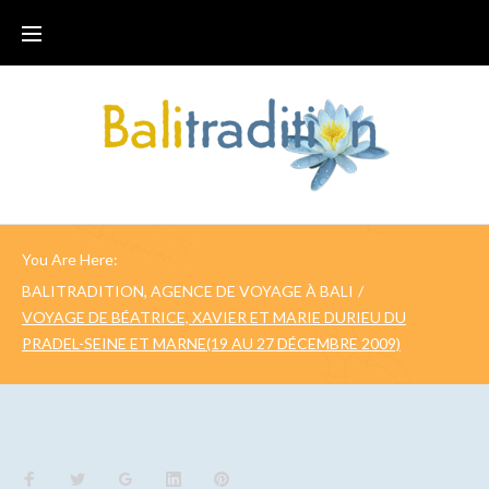
You Are Here:
BALITRADITION, AGENCE DE VOYAGE À BALI
/
VOYAGE DE BÉATRICE, XAVIER ET MARIE DURIEU DU
PRADEL-SEINE ET MARNE(19 AU 27 DÉCEMBRE 2009)