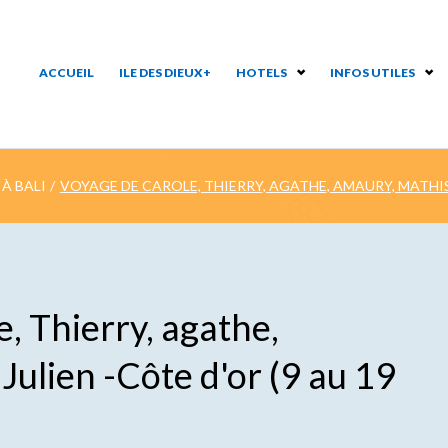
ACCUEIL
ILE DES DIEUX+
HOTELS
INFOS UTILES
À BALI
/
VOYAGE DE CAROLE, THIERRY, AGATHE, AMAURY, MATHIS, 
, Thierry, agathe,
Julien -Côte d'or (9 au 19