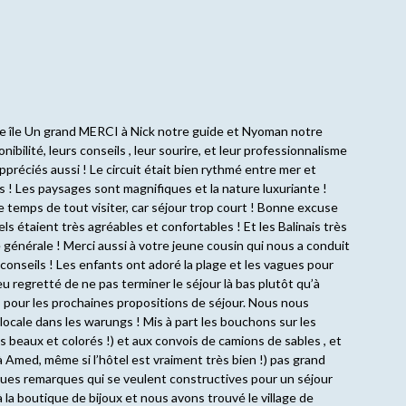
lle île Un grand MERCI à Nick notre guide et Nyoman notre
nibilité, leurs conseils , leur sourire, et leur professionnalisme
préciés aussi ! Le circuit était bien rythmé entre mer et
s ! Les paysages sont magnifiques et la nature luxuriante !
temps de tout visiter, car séjour trop court ! Bonne excuse
ls étaient très agréables et confortables ! Et les Balinais très
générale ! Merci aussi à votre jeune cousin qui nous a conduit
 conseils ! Les enfants ont adoré la plage et les vagues pour
peu regretté de ne pas terminer le séjour là bas plutôt qu’à
 pour les prochaines propositions de séjour. Nous nous
locale dans les warungs ! Mis à part les bouchons sur les
s beaux et colorés !) et aux convois de camions de sables , et
 Amed, même si l’hôtel est vraiment très bien !) pas grand
ques remarques qui se veulent constructives pour un séjour
à la boutique de bijoux et nous avons trouvé le village de