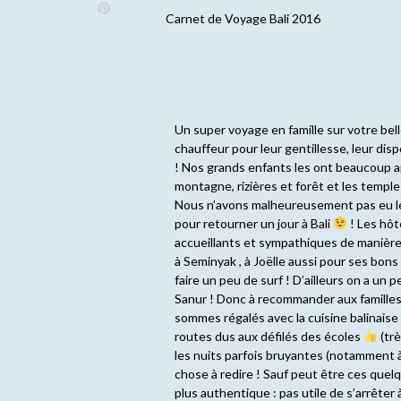
Carnet de
Voyage Bali 2016
Un super voyage en famille sur votre be
chauffeur pour leur gentillesse, leur dispo
! Nos grands enfants les ont beaucoup ap
montagne, rizières et forêt et les temple
Nous n’avons malheureusement pas eu le 
pour retourner un jour à Bali
! Les hôte
accueillants et sympathiques de manière 
à Seminyak , à Joëlle aussi pour ses bons
faire un peu de surf ! D’ailleurs on a un 
Sanur ! Donc à recommander aux familles
sommes régalés avec la cuisine balinaise 
routes dus aux défilés des écoles
(trè
les nuits parfois bruyantes (notamment à
chose à redire ! Sauf peut être ces quel
plus authentique : pas utile de s’arrêter 