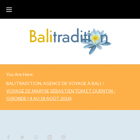
You Are Here:
BALITRADITION, AGENCE DE VOYAGE À BALI
/
VOYAGE DE MARYSE,SÉBASTIEN,TOM ET QUENTIN -
GIRONDE ( 4 AU 18 AOÛT 2016)